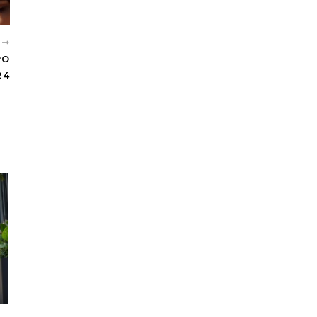
T
RO
24