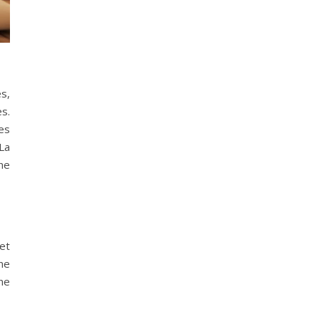
s,
s.
es
La
ne
et
ne
ne