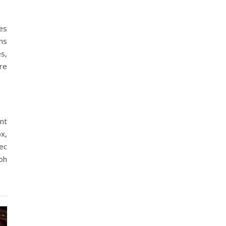
es
ns
es,
re
nt
x,
ec
oh