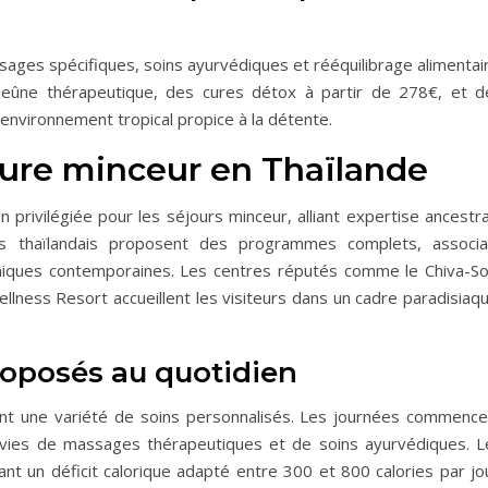
ages spécifiques, soins ayurvédiques et rééquilibrage alimentair
eûne thérapeutique, des cures détox à partir de 278€, et d
 environnement tropical propice à la détente.
cure minceur en Thaïlande
privilégiée pour les séjours minceur, alliant expertise ancestra
ss thaïlandais proposent des programmes complets, associa
hniques contemporaines. Les centres réputés comme le Chiva-S
lness Resort accueillent les visiteurs dans un cadre paradisiaqu
proposés au quotidien
nt une variété de soins personnalisés. Les journées commence
vies de massages thérapeutiques et de soins ayurvédiques. L
nt un déficit calorique adapté entre 300 et 800 calories par jou