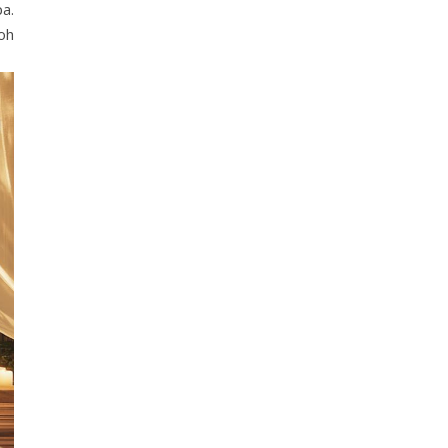
a.
oh