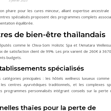
5 février 2025
n phare pour les cures minceur, alliant expertise ancestrale 
centres spécialisés proposent des programmes complets associa
mentation équilibrée.
es de bien-être thaïlandais
réputés comme le Chiva-Som Holistic Spa et l’Amatara Welleisu
x de satisfaction client de 99%. Les prix varient de 260€ à 3670
ents budgets.
établissements spécialisés
s catégories principales : les hôtels wellness luxueux comme 
es centres ayurvédiques traditionnels, et les complexes sp
s programmes personnalisés intégrant conseils sur la perte 
elles thaïes pour la perte de