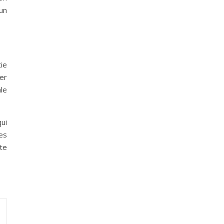
un
ie
er
ale
ui
es
te