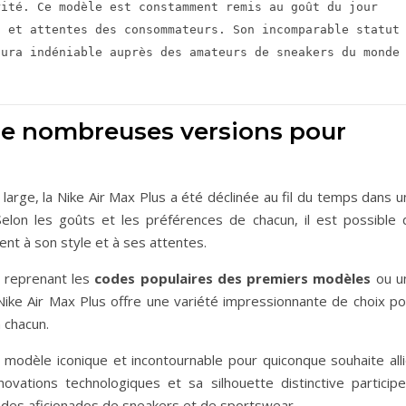
ité. Ce modèle est constamment remis au goût du jour 
 et attentes des consommateurs. Son incomparable statut 
ura indéniable auprès des amateurs de sneakers du monde 
de nombreuses versions pour
large, la Nike Air Max Plus a été déclinée au fil du temps dans 
 Selon les goûts et les préférences de chacun, il est possible 
nt à son style et à ses attentes.
e reprenant les
codes populaires des premiers modèles
ou u
Nike Air Max Plus offre une variété impressionnante de choix po
 chacun.
modèle iconique et incontournable pour quiconque souhaite alli
ovations technologiques et sa silhouette distinctive participe
s des aficionados de sneakers et de sportswear.