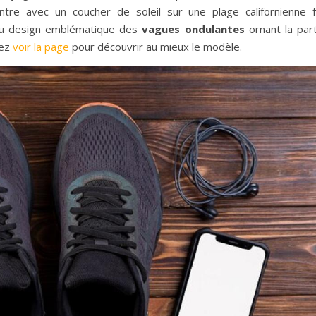
ontre avec un coucher de soleil sur une plage californienne f
du design emblématique des
vagues ondulantes
ornant la part
vez
voir la page
pour découvrir au mieux le modèle.