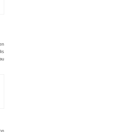
ien
is
au
on