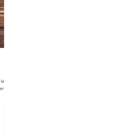
 la
er